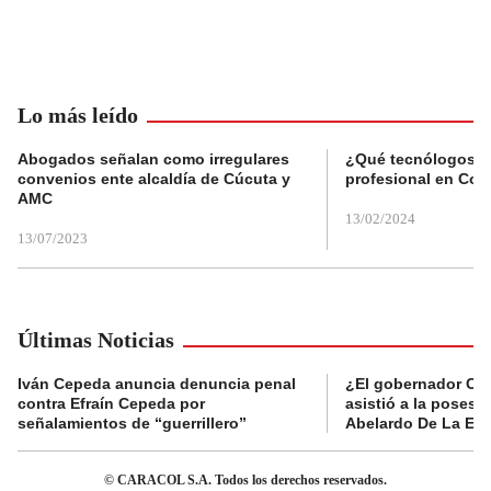
Lo más leído
Abogados señalan como irregulares
¿Qué tecnólogos re
convenios ente alcaldía de Cúcuta y
profesional en Col
AMC
13/02/2024
13/07/2023
Últimas Noticias
Iván Cepeda anuncia denuncia penal
¿El gobernador Ca
contra Efraín Cepeda por
asistió a la posesi
señalamientos de “guerrillero”
Abelardo De La Esp
© CARACOL S.A. Todos los derechos reservados.