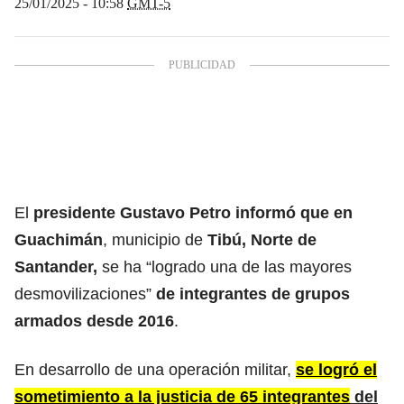
25/01/2025 - 10:58
GMT-5
El
presidente Gustavo Petro informó que en
Guachimán
, municipio de
Tibú, Norte de
Santander,
se ha “logrado una de las mayores
desmovilizaciones”
de integrantes de grupos
armados desde 2016
.
En desarrollo de una operación militar,
se logró el
sometimiento a la justicia de 65 integrantes
del