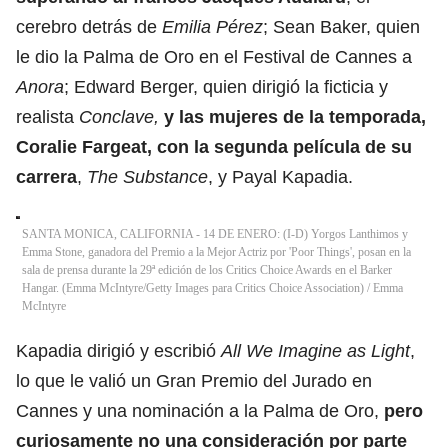
cerebro detrás de
Emilia Pérez
; Sean Baker, quien
le dio la Palma de Oro en el Festival de Cannes a
Anora
; Edward Berger, quien dirigió
la ficticia y
realista
Conclave
,
y las mujeres de la temporada,
Coralie Fargeat, con la segunda película de su
carrera
,
The Substance
, y Payal Kapadia.
SANTA MONICA, CALIFORNIA - 14 DE ENERO: (I-D) Yorgos Lanthimos y
Emma Stone, ganadora del Premio a la Mejor Actriz por 'Poor Things', posan en la
sala de prensa durante la 29ª edición de los Critics Choice Awards en el Barker
Hangar. (Emma McIntyre/Getty Images para Critics Choice Association)
/
Emma
McIntyre
Kapadia dirigió y escribió
All We Imagine as Light
,
lo que le valió
un Gran Premio del Jurado en
Cannes
y una nominación a la Palma de Oro,
pero
curiosamente no una consideración por parte