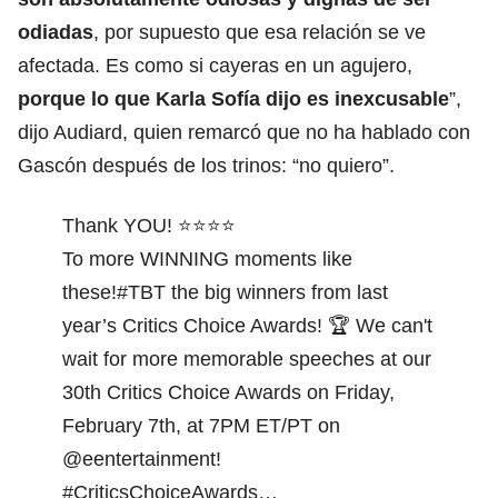
odiadas
, por supuesto que esa relación se ve
afectada. Es como si cayeras en un agujero,
porque lo que Karla Sofía dijo es inexcusable
”,
dijo Audiard, quien remarcó que no ha hablado con
Gascón después de los trinos: “no quiero”.
Thank YOU! ⭐⭐⭐⭐
To more WINNING moments like
these!
#TBT
the big winners from last
year’s Critics Choice Awards! 🏆 We can't
wait for more memorable speeches at our
30th Critics Choice Awards on Friday,
February 7th, at 7PM ET/PT on
@eentertainment
!
#CriticsChoiceAwards
…