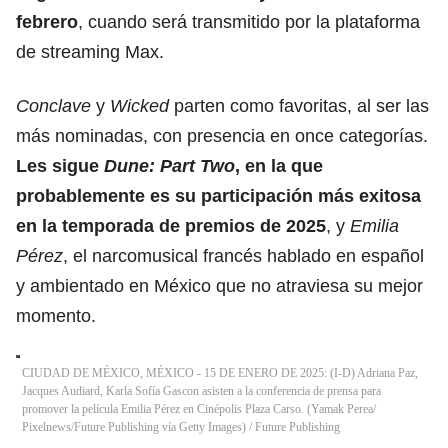
febrero
, cuando será transmitido por la plataforma
de streaming Max.
Conclave
y
Wicked
parten como favoritas, al ser las
más nominadas, con presencia en once categorías.
Les sigue
Dune: Part Two
, en la que
probablemente es su participación más exitosa
en la temporada de premios de 2025
, y
Emilia
Pérez
, el narcomusical francés hablado en español
y ambientado en México que no atraviesa su mejor
momento.
CIUDAD DE MÉXICO, MÉXICO - 15 DE ENERO DE 2025: (I-D) Adriana Paz,
Jacques Audiard, Karla Sofía Gascon asisten a la conferencia de prensa para
promover la película Emilia Pérez en Cinépolis Plaza Carso. (Yamak Perea/
Pixelnews/Future Publishing vía Getty Images)
/
Future Publishing