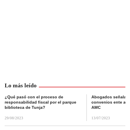
Lo más leído
¿Qué pasó con el proceso de
Abogados señalan 
responsabilidad fiscal por el parque
convenios ente alc
biblioteca de Tunja?
AMC
29/08/2023
13/07/2023