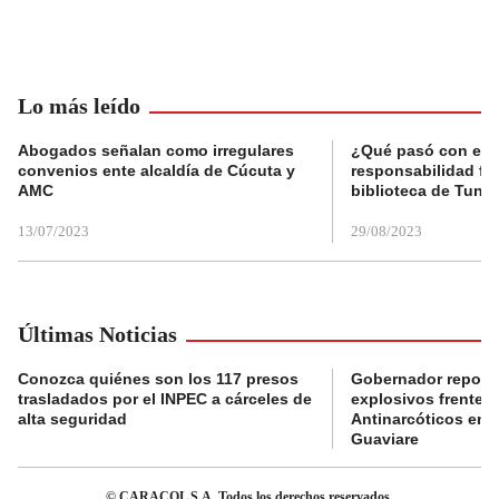
Lo más leído
Abogados señalan como irregulares
¿Qué pasó con el 
convenios ente alcaldía de Cúcuta y
responsabilidad fis
AMC
biblioteca de Tunja
13/07/2023
29/08/2023
Últimas Noticias
Conozca quiénes son los 117 presos
Gobernador reporta
trasladados por el INPEC a cárceles de
explosivos frente 
alta seguridad
Antinarcóticos en 
Guaviare
© CARACOL S.A. Todos los derechos reservados.