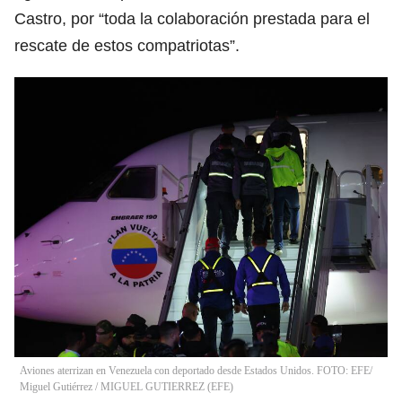
Castro, por “toda la colaboración prestada para el
rescate de estos compatriotas”.
Aviones aterrizan en Venezuela con deportado desde Estados Unidos. FOTO: EFE/
Miguel Gutiérrez
/
MIGUEL GUTIERREZ
(
EFE
)