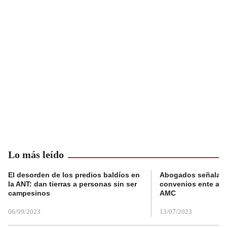
Lo más leído
El desorden de los predios baldíos en
Abogados señalan 
la ANT: dan tierras a personas sin ser
convenios ente alc
campesinos
AMC
06/09/2023
13/07/2023