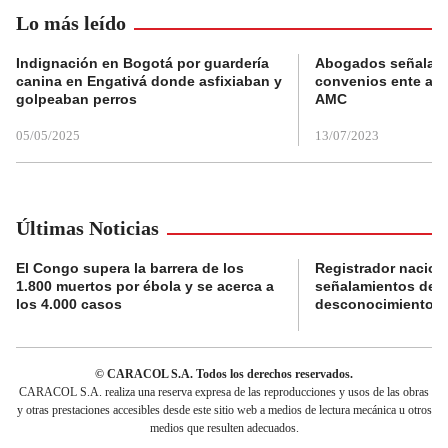
Lo más leído
Indignación en Bogotá por guardería
Abogados señalan 
canina en Engativá donde asfixiaban y
convenios ente alc
golpeaban perros
AMC
05/05/2025
13/07/2023
Últimas Noticias
El Congo supera la barrera de los
Registrador nacion
1.800 muertos por ébola y se acerca a
señalamientos de f
los 4.000 casos
desconocimiento de
© CARACOL S.A. Todos los derechos reservados.
CARACOL S.A. realiza una reserva expresa de las reproducciones y usos de las obras
y otras prestaciones accesibles desde este sitio web a medios de lectura mecánica u otros
medios que resulten adecuados.