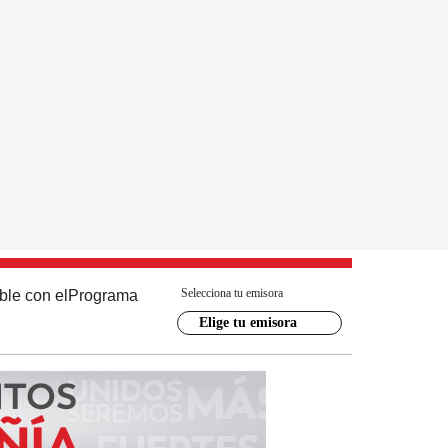
Selecciona tu emisora
ble con el
Programa
Elige tu emisora