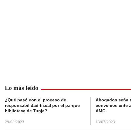
Lo más leído
¿Qué pasó con el proceso de
Abogados señalan 
responsabilidad fiscal por el parque
convenios ente alc
biblioteca de Tunja?
AMC
29/08/2023
13/07/2023