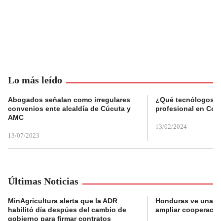
Lo más leído
Abogados señalan como irregulares
¿Qué tecnólogos re
convenios ente alcaldía de Cúcuta y
profesional en Col
AMC
13/02/2024
13/07/2023
Últimas Noticias
MinAgricultura alerta que la ADR
Honduras ve una o
habilitó día despúes del cambio de
ampliar cooperaci
gobierno para firmar contratos