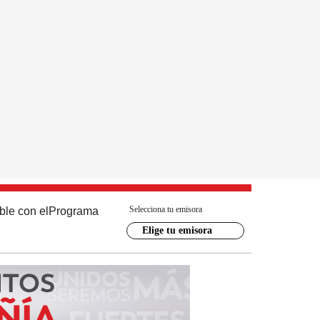
Selecciona tu emisora
ble con el
Programa
Elige tu emisora