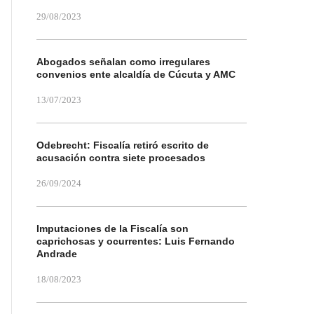
29/08/2023
Abogados señalan como irregulares
convenios ente alcaldía de Cúcuta y AMC
13/07/2023
Odebrecht: Fiscalía retiró escrito de
acusación contra siete procesados
26/09/2024
Imputaciones de la Fiscalía son
caprichosas y ocurrentes: Luis Fernando
Andrade
18/08/2023