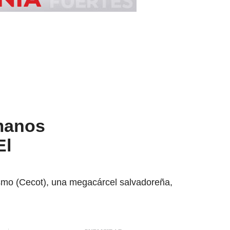
umanos
El
ismo (Cecot), una megacárcel salvadoreña,