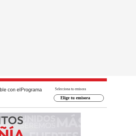
Selecciona tu emisora
ble con el
Programa
Elige tu emisora