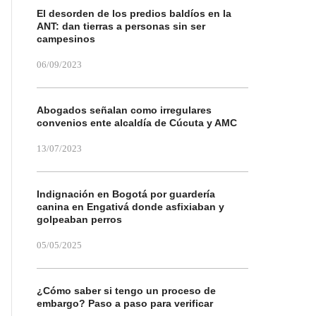
El desorden de los predios baldíos en la
ANT: dan tierras a personas sin ser
campesinos
06/09/2023
Abogados señalan como irregulares
convenios ente alcaldía de Cúcuta y AMC
13/07/2023
Indignación en Bogotá por guardería
canina en Engativá donde asfixiaban y
golpeaban perros
05/05/2025
¿Cómo saber si tengo un proceso de
embargo? Paso a paso para verificar