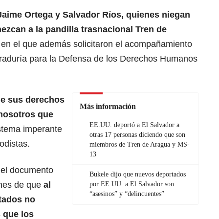
aime Ortega y Salvador Ríos, quienes niegan
zcan a la pandilla trasnacional Tren de
o en el que además solicitaron el acompañamiento
ocuraduría para la Defensa de los Derechos Humanos
de sus derechos
Más información
nosotros que
EE.UU. deportó a El Salvador a
istema imperante
otras 17 personas diciendo que son
odistas.
miembros de Tren de Aragua y MS-
13
e el documento
Bukele dijo que nuevos deportados
ones de que
al
por EE.UU. a El Salvador son
“asesinos” y “delincuentes”
tados no
 que los