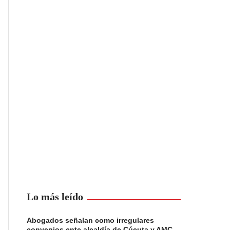
Lo más leído
Abogados señalan como irregulares
convenios ente alcaldía de Cúcuta y AMC