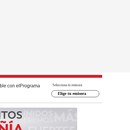
Selecciona tu emisora
ble con el
Programa
Elige tu emisora