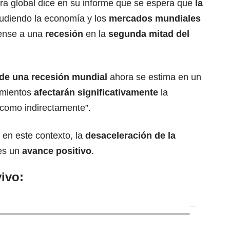
era global dice en su informe que se espera que
la
udiendo la economía y los
mercados mundiales
dense a una
recesión
en la
segunda mitad del
 de una recesión mundial
ahora se estima en un
cimientos
afectarán significativamente
la
 como indirectamente”.
 en este contexto, la
desaceleración de la
es un
avance positivo
.
ivo: