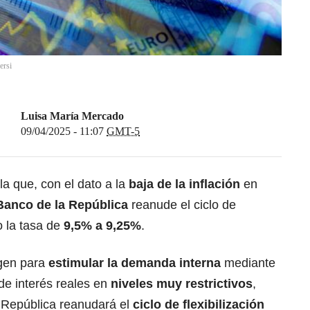
ersi
Luisa María Mercado
09/04/2025 - 11:07
GMT-5
a que, con el dato a la
baja de la inflación
en
Banco de la República
reanude el ciclo de
o la tasa de
9,5% a 9,25%
.
rgen para
estimular la demanda interna
mediante
s de interés reales en
niveles muy restrictivos
,
 República reanudará el
ciclo de flexibilización