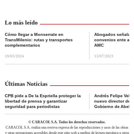
Lo más leído
Cómo llegar a Monserrate en
Abogados señalan 
TransMilenio: rutas y transportes
convenios ente alc
complementarios
AMC
19/03/2024
13/07/2023
Últimas Noticias
CPB pide a De la Espriella proteger la
Andrés Felipe Velás
libertad de prensa y garantizar
nuevo director de l
seguridad para periodistas
Gobierno de Abelard
© CARACOL S.A. Todos los derechos reservados.
CARACOL S.A. realiza una reserva expresa de las reproducciones y usos de las obras
y otras prestaciones accesibles desde este sitio web a medios de lectura mecánica u otros