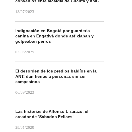
convenios ente alcaldía de Cúcuta y AMC
13/07/2023
Indignación en Bogotá por guardería
canina en Engativá donde asfixiaban y
golpeaban perros
05/05/2025
El desorden de los predios baldíos en la
ANT: dan tierras a personas sin ser
campesinos
06/09/2023
Las historias de Alfonso Lizarazo, el
creador de ‘Sábados Felices’
29/01/2020