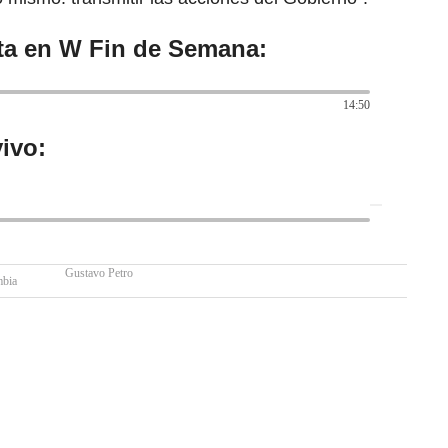
sta en W Fin de Semana:
14:50
ivo:
Gustavo Petro
mbia