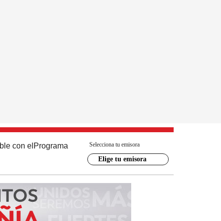
Selecciona tu emisora
ble con el
Programa
Elige tu emisora