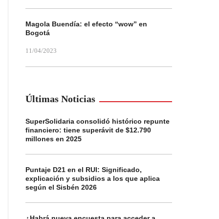
Magola Buendía: el efecto “wow” en
Bogotá
11/04/2023
Últimas Noticias
SuperSolidaria consolidó histórico repunte
financiero: tiene superávit de $12.790
millones en 2025
Puntaje D21 en el RUI: Significado,
explicación y subsidios a los que aplica
según el Sisbén 2026
¿Habrá nueva encuesta para acceder a