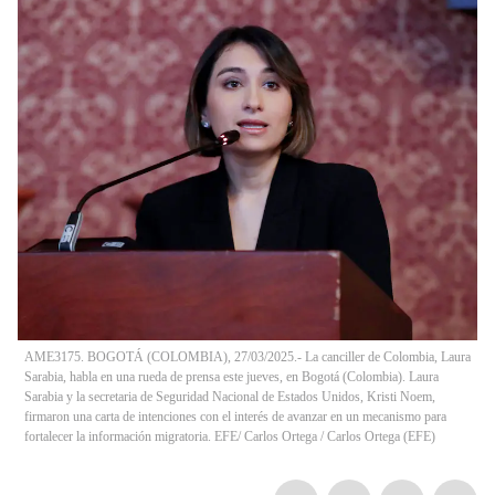
AME3175. BOGOTÁ (COLOMBIA), 27/03/2025.- La canciller de Colombia, Laura
Sarabia, habla en una rueda de prensa este jueves, en Bogotá (Colombia). Laura
Sarabia y la secretaria de Seguridad Nacional de Estados Unidos, Kristi Noem,
firmaron una carta de intenciones con el interés de avanzar en un mecanismo para
fortalecer la información migratoria. EFE/ Carlos Ortega
/
Carlos Ortega
(
EFE
)