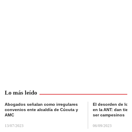
Lo más leído
Abogados señalan como irregulares
El desorden de los
convenios ente alcaldía de Cúcuta y
en la ANT: dan tier
AMC
ser campesinos
13/07/2023
06/09/2023