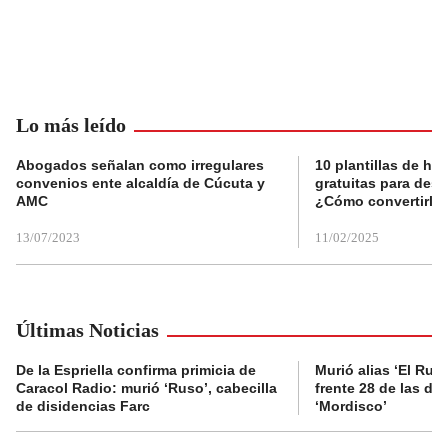
Lo más leído
Abogados señalan como irregulares
10 plantillas de hoj
convenios ente alcaldía de Cúcuta y
gratuitas para des
AMC
¿Cómo convertirla
13/07/2023
11/02/2025
Últimas Noticias
De la Espriella confirma primicia de
Murió alias ‘El Ruso
Caracol Radio: murió ‘Ruso’, cabecilla
frente 28 de las di
de disidencias Farc
‘Mordisco’