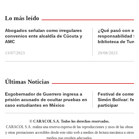
Lo más leído
Abogados señalan como irregulares
¿Qué pasó con el 
convenios ente alcaldía de Cúcuta y
responsabilidad fis
AMC
biblioteca de Tunja
13/07/2023
29/08/2023
Últimas Noticias
Exgobernador de Guerrero ingresa a
Festival de cometa
prisión acusado de ocultar pruebas en
Simón Bolívar: fec
caso estudiantes en México
participar
© CARACOL S.A. Todos los derechos reservados.
CARACOL S.A. realiza una reserva expresa de las reproducciones y usos de las obras
y otras prestaciones accesibles desde este sitio web a medios de lectura mecánica u otros
medios que resulten adecuados.