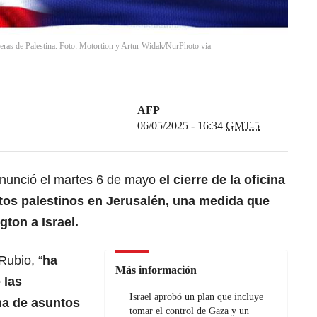
deras de Palestina. Foto: Motortion y Artur Widak/NurPhoto via
AFP
06/05/2025 - 16:34
GMT-5
nunció el martes 6 de mayo
el cierre de la oficina
os palestinos en Jerusalén, una medida que
gton a
Israel.
Rubio
, “
ha
Más información
 las
Israel aprobó un plan que incluye
na de asuntos
tomar el control de Gaza y un