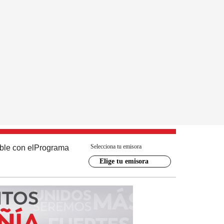
Selecciona tu emisora
ble con el
Programa
Elige tu emisora