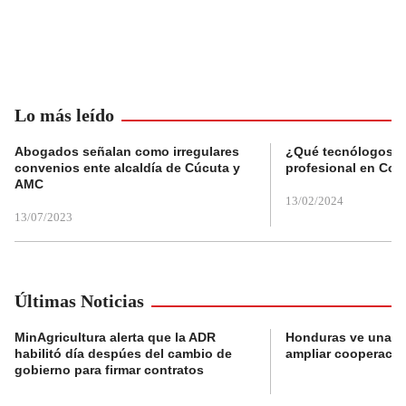
Lo más leído
Abogados señalan como irregulares
¿Qué tecnólogos re
convenios ente alcaldía de Cúcuta y
profesional en Col
AMC
13/02/2024
13/07/2023
Últimas Noticias
MinAgricultura alerta que la ADR
Honduras ve una o
habilitó día despúes del cambio de
ampliar cooperaci
gobierno para firmar contratos