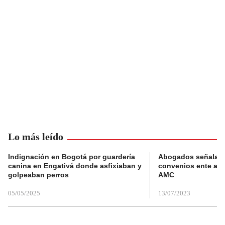
Lo más leído
Indignación en Bogotá por guardería
Abogados señalan 
canina en Engativá donde asfixiaban y
convenios ente alc
golpeaban perros
AMC
05/05/2025
13/07/2023