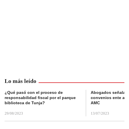
Lo más leído
¿Qué pasó con el proceso de
Abogados señalan 
responsabilidad fiscal por el parque
convenios ente alc
biblioteca de Tunja?
AMC
29/08/2023
13/07/2023