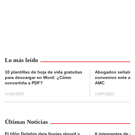
Lo más leído
10 plantillas de hoja de vida gratuitas
Abogados señalan 
para descargar en Word: ¿Cómo
convenios ente alc
convertirla a PDF?
AMC
11/02/2025
13/07/2023
Últimas Noticias
El tifón Dolphin deja lluvias récord y
6 integrantes de di