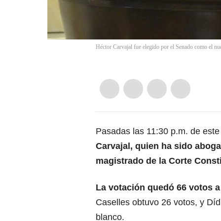
Héctor Carvajal fue elegido por el Senado como el nue
Pasadas las 11:30 p.m. de est
Carvajal, quien ha sido abog
magistrado de la
Corte Const
La votación quedó 66 votos a 
Caselles obtuvo 26 votos, y Dí
blanco.