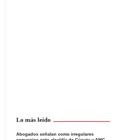
Lo más leído
Abogados señalan como irregulares
convenios ente alcaldía de Cúcuta y AMC