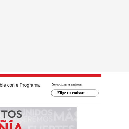
Selecciona tu emisora
ble con el
Programa
Elige tu emisora