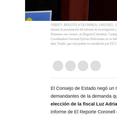
AME071. BOGOTÁ (COLOMBIA), 14/02/2025.- La fis
durante la presentación del informe de investigación y
Humanos este viernes, en Bogotá (Colombia). Camargo
Coordinadora Nacional Ejército Bolivariano no se deb
alias 'Araña', que está pedido en extradición por EE.
El Consejo de Estado negó un r
demandantes de la demanda 
elección de la fiscal Luz Adr
informe de El Reporte Coronell 