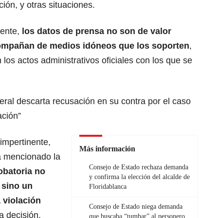
ión, y otras situaciones.
nente,
los datos de prensa no son de valor
compañan de medios idóneos que los soporten
,
en los actos administrativos oficiales con los que se
eral descarta recusación en su contra por el caso
ación”
 impertinente,
Más información
a mencionado la
Consejo de Estado rechaza demanda
robatoria no
y confirma la elección del alcalde de
 sino un
Floridablanca
 violación
Consejo de Estado niega demanda
a decisión.
que buscaba “tumbar” al personero