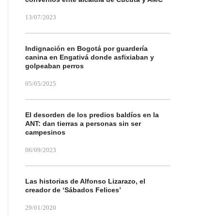
13/07/2023
Indignación en Bogotá por guardería
canina en Engativá donde asfixiaban y
golpeaban perros
05/05/2025
El desorden de los predios baldíos en la
ANT: dan tierras a personas sin ser
campesinos
06/09/2023
Las historias de Alfonso Lizarazo, el
creador de ‘Sábados Felices’
29/01/2020