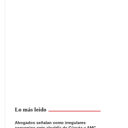
Lo más leído
Abogados señalan como irregulares
convenios ente alcaldía de Cúcuta y AMC