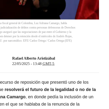
cal general de Colombia, Luz Adriana Camargo, habla
 judicialización de delitos contra personas defensoras de Derechos
 aseguró que las negociaciones de paz entre el Gobierno y la
en detener por la retención desde el miércoles de Andrés Rojas,
UU. por narcotráfico. EFE/ Carlos Ortega
/
Carlos Ortega
(
EFE
)
Rafael Alberto Aristizábal
22/05/2025 - 13:48
GMT-5
ecurso de reposición que presentó uno de los
que
resolverá el futuro de la legalidad o no de la
iana Camargo
, en donde pedía la inclusión de un
en el que se hablaba de la renuncia de la