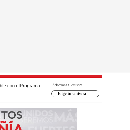
Selecciona tu emisora
ble con el
Programa
Elige tu emisora