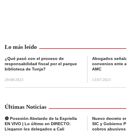
Lo más leído
¿Qué pasó con el proceso de
Abogados señalan 
responsabilidad fiscal por el parque
convenios ente alc
biblioteca de Tunja?
AMC
29/08/2023
13/07/2023
Últimas Noticias
🔴 Posesión Abelardo de la Espriella
Nuevo decreto en el
EN VIVO | Lo último en DIRECTO:
SIC y Gobierno Pet
Llegaron los delegados a Cali
cobros abusivos y 