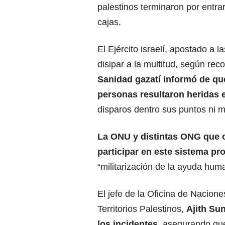
palestinos terminaron por entra
cajas.
El Ejército israelí, apostado a 
disipar a la multitud, según r
Sanidad
gazatí
informó de que
personas resultaron heridas e
disparos dentro sus puntos ni m
La ONU y distintas ONG que 
participar en este sistema pr
“militarización de la ayuda huma
El jefe de la Oficina de Nacio
Territorios
Palestinos
,
Ajith Su
los incidentes,
asegurando que 