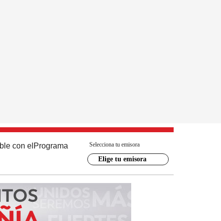
Selecciona tu emisora
ble con el
Programa
Elige tu emisora