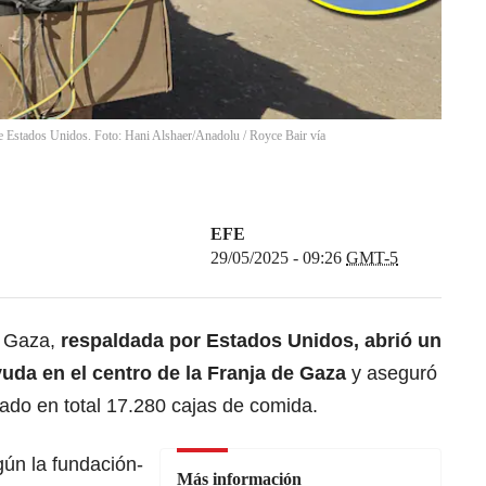
e Estados Unidos. Foto: Hani Alshaer/Anadolu / Royce Bair vía
EFE
29/05/2025 - 09:26
GMT-5
a
Gaza
,
respaldada por Estados Unidos, abrió un
yuda en el centro de la Franja de Gaza
y aseguró
ado en total 17.280 cajas de comida.
gún la fundación-
Más información