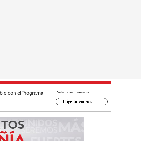
Selecciona tu emisora
ble con el
Programa
Elige tu emisora