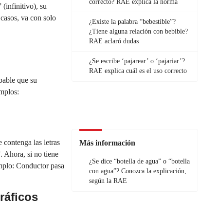
correcto? RAE explica la norma
(infinitivo), su
 casos, va con solo
¿Existe la palabra “bebestible”?
¿Tiene alguna relación con bebible?
RAE aclaró dudas
¿Se escribe ‘pajarear’ o ‘pajariar’?
RAE explica cuál es el uso correcto
obable que su
mplos:
 contenga las letras
Más información
 Ahora, si no tiene
¿Se dice “botella de agua” o “botella
mplo: Conductor pasa
con agua”? Conozca la explicación,
según la RAE
ráficos