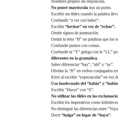
Nombres propios sin mayúscula.
No poner
mayúscula
tras un punto.
Escribir sin tildes cuando la palabra llev
Confundir “a ver con haber”.
Escribir
“hechar” en vez de “echar”.
Omitir signos de
puntuación.
Omitir la letra “H” en palabras que las r
Confundir puntos con comas.
Confundir la “Y” griega con la “LL” p
diferentes en la gramática.
Saber diferenciar “hay”,
“ahí”
y “ay”.
Olvidar la “H” en verbos conjugados en 
Error al escribir “expectacular” en vez 
Uso inadecuado del “había” y “había
Escribir “Hacer” con “S”.
No utilizar las
tildes
en las exclamacio
Escribir los imperativos como infinitivos
No distinguir las diferencias entre “Vay
Decir
“haiga” en lugar de “haya”
.