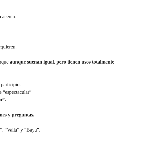
a acento.
equieren.
orque
aunque suenan igual, pero tienen usos totalmente
participio.
de “espectacular”
n”.
nes y preguntas.
a”, “Valla” y “Baya”.