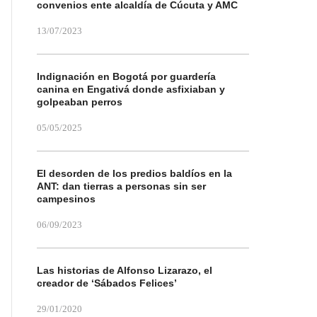
convenios ente alcaldía de Cúcuta y AMC
13/07/2023
Indignación en Bogotá por guardería
canina en Engativá donde asfixiaban y
golpeaban perros
05/05/2025
El desorden de los predios baldíos en la
ANT: dan tierras a personas sin ser
campesinos
06/09/2023
Las historias de Alfonso Lizarazo, el
creador de ‘Sábados Felices’
29/01/2020