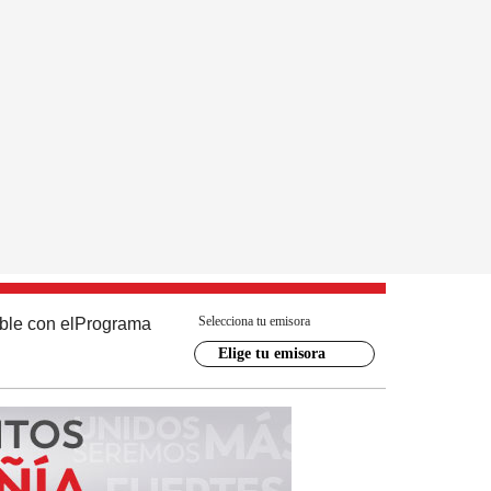
Selecciona tu emisora
ble con el
Programa
Elige tu emisora