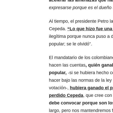
acelerar las amenazas que ha
expresarse porque es el dueño d
Al tiempo, el presidente Petro l
Cepeda.
“Lo que hizo fue una
ilegítima porque nunca puso a di
popular; se le olvidó”.
El mandatario de los colombiano
hacen las cuentas
, quién gana
popular,
-si se hubiera hecho 
hacer bajo las normas de la ley 
votación-,
hubiera ganado el p
perdido Cepeda
, que cree con
debe convocar porque son l
largo, pero nos mantendremos f