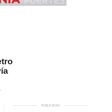
etro
ía
.