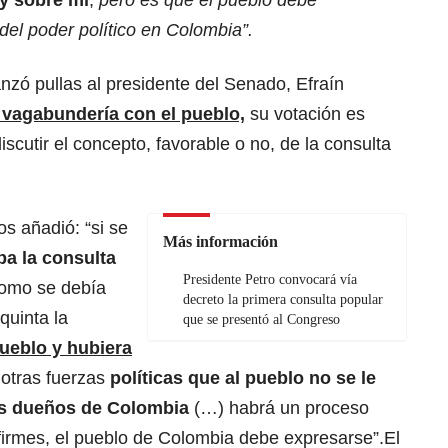
y sobre mí
,
pero es que el pueblo debe
el poder político en Colombia”.
anzó pullas al presidente del Senado, Efraín
 vagabundería con el pueblo,
su votación es
scutir el concepto, favorable o no, de la consulta
s añadió: “si se
Más información
ba la consulta
Presidente Petro convocará vía
como se debía
decreto la primera consulta popular
quinta la
que se presentó al Congreso
ueblo y hubiera
 otras fuerzas
políticas que al pueblo no se le
os dueños de Colombia
(…) habrá un proceso
irmes, el pueblo de Colombia debe expresarse”.El