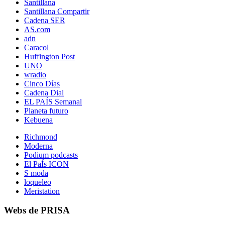
Santillana
Santillana Compartir
Cadena SER
AS.com
adn
Caracol
Huffington Post
UNO
wradio
Cinco Días
Cadena Dial
EL PAÍS Semanal
Planeta futuro
Kebuena
Richmond
Moderna
Podium podcasts
El PaÍs ICON
S moda
loqueleo
Meristation
Webs de PRISA