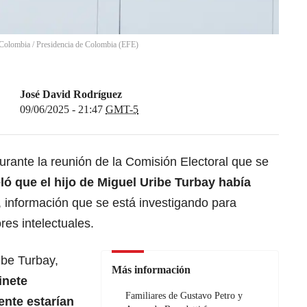
e Colombia
/
Presidencia de Colombia
(
EFE
)
José David Rodríguez
09/06/2025 - 21:47
GMT-5
urante la reunión de la Comisión Electoral que se
ló que el hijo de Miguel Uribe Turbay había
, información que se está investigando para
res intelectuales.
ibe Turbay
,
Más información
inete
Familiares de Gustavo Petro y
dente estarían