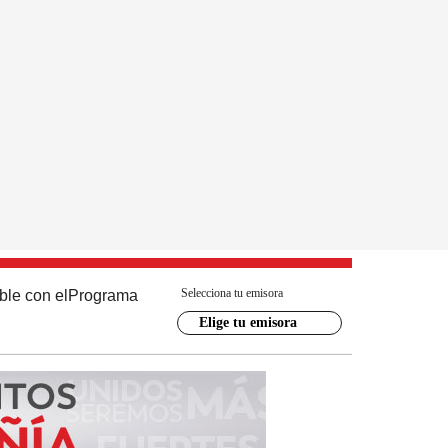
Selecciona tu emisora
ble con el
Programa
Elige tu emisora