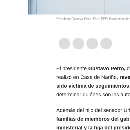
Presidente Gustavo Petro. Foto: EFE/ Presidencia d
El presidente
Gustavo Petro
,
d
realizó en Casa de Nariño,
reve
sido víctima de seguimientos
determinar quiénes son los auto
Además del hijo del senador
Ur
familias de miembros del gab
ministerial y la hija del presi