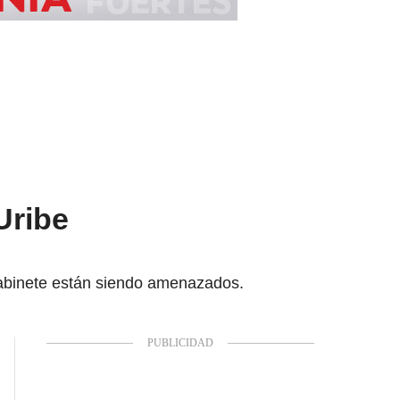
Uribe
s
 gabinete están siendo amenazados.