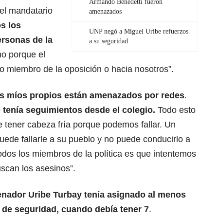
Armando Benedetti fueron
 el mandatario
amenazados
os los
UNP negó a Miguel Uribe refuerzos
rsonas de la
a su seguridad
mo porque el
o miembro de la oposición o hacia nosotros”.
los míos propios están amenazados por redes
.
e tenía seguimientos desde el colegio.
Todo esto
e tener cabeza fría porque podemos fallar. Un
uede fallarle a su pueblo y no puede conducirlo a
todos los miembros de la
política
es que intentemos
uscan los asesinos”.
enador
Uribe Turbay tenía asignado al menos
de seguridad, cuando debía tener 7
.