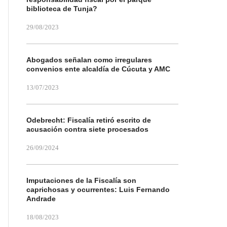
biblioteca de Tunja?
29/08/2023
Abogados señalan como irregulares
convenios ente alcaldía de Cúcuta y AMC
13/07/2023
Odebrecht: Fiscalía retiró escrito de
acusación contra siete procesados
26/09/2024
Imputaciones de la Fiscalía son
caprichosas y ocurrentes: Luis Fernando
Andrade
18/08/2023