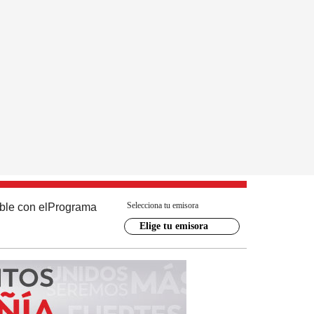
Selecciona tu emisora
ble con el
Programa
Elige tu emisora