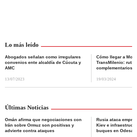
Lo más leído
Abogados señalan como irregulares
Cómo llegar a Mons
convenios ente alcaldía de Cúcuta y
TransMilenio: rutas
AMC
complementarios
13/07/2023
19/03/2024
Últimas Noticias
Omán afirma que negociaciones con
Rusia ataca empres
Irán sobre Ormuz son positivas y
Kiev e infraestructu
advierte contra ataques
buques en Odesa