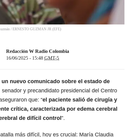
 Guzmán
/
ERNESTO GUZMAN JR
(
EFE
)
Redacción W Radio Colombia
16/06/2025 - 15:48
GMT-5
ó un nuevo comunicado sobre el
estado de
, senador y
precandidato presidencial del Centro
aseguraron que: “
el paciente salió de cirugía y
te crítica, caracterizada por edema cerebral
rebral de difícil control
”.
atalla más difícil, hoy es crucial: María Claudia