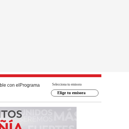
Selecciona tu emisora
ble con el
Programa
Elige tu emisora