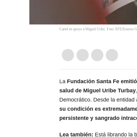
Cartel en apoyo a Miguel Uribe. Foto: EFE/Ernesto
La
Fundación Santa Fe emiti
salud de Miguel Uribe Turbay
Democrático. Desde la entidad 
su condición es extremadamen
persistente y sangrado intrace
Lea también:
Está librando la b