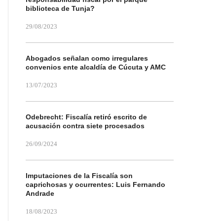
biblioteca de Tunja?
29/08/2023
Abogados señalan como irregulares
convenios ente alcaldía de Cúcuta y AMC
13/07/2023
Odebrecht: Fiscalía retiró escrito de
acusación contra siete procesados
26/09/2024
Imputaciones de la Fiscalía son
caprichosas y ocurrentes: Luis Fernando
Andrade
18/08/2023