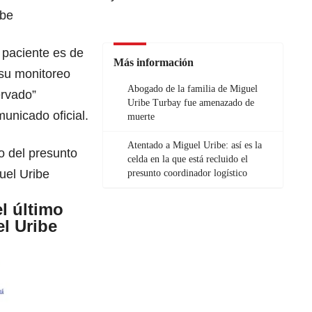
ibe
l paciente es de
Más información
 su monitoreo
Abogado de la familia de Miguel
ervado”
Uribe Turbay fue amenazado de
unicado oficial.
muerte
Atentado a Miguel Uribe: así es la
ro del presunto
celda en la que está recluido el
uel Uribe
presunto coordinador logístico
l último
l Uribe