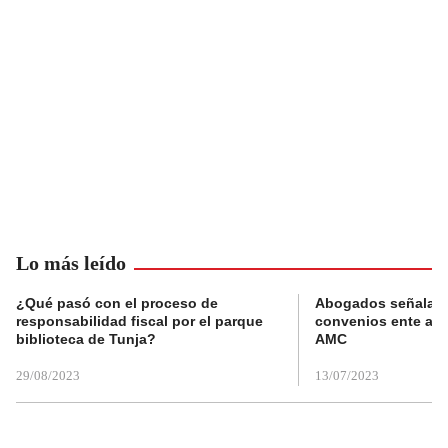
Lo más leído
¿Qué pasó con el proceso de
Abogados señalan 
responsabilidad fiscal por el parque
convenios ente alc
biblioteca de Tunja?
AMC
29/08/2023
13/07/2023