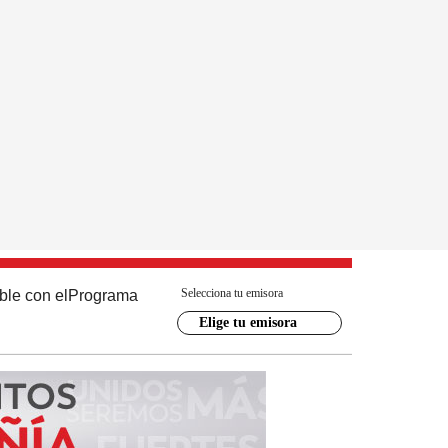
Selecciona tu emisora
ble con el
Programa
Elige tu emisora