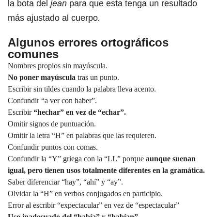
la bota del
jean
para que esta tenga un resultado
más ajustado al cuerpo
.
Algunos errores ortográficos
comunes
Nombres propios sin mayúscula.
No poner
mayúscula
tras un punto.
Escribir sin tildes cuando la palabra lleva acento.
Confundir “a ver con haber”.
Escribir
“hechar” en vez de “echar”.
Omitir signos de
puntuación.
Omitir la letra “H” en palabras que las requieren.
Confundir puntos con comas.
Confundir la “Y” griega con la “LL” porque
aunque suenan
igual, pero tienen usos totalmente diferentes en la gramática.
Saber diferenciar “hay”,
“ahí”
y “ay”.
Olvidar la “H” en verbos conjugados en participio.
Error al escribir “expectacular” en vez de “espectacular”
Uso inadecuado del “había” y “habían”.