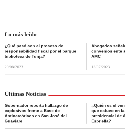
Lo más leído
¿Qué pasó con el proceso de
Abogados señalan 
responsabilidad fiscal por el parque
convenios ente alc
biblioteca de Tunja?
AMC
29/08/2023
13/07/2023
Últimas Noticias
Gobernador reporta hallazgo de
¿Quién es el vende
explosivos frente a Base de
que estuvo en la p
Antinarcóticos en San José del
presidencial de Abe
Guaviare
Espriella?