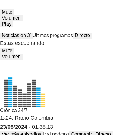
Mute
Volumen
Play
Noticias en 3′
Últimos programas
Directo
Estas escuchando
Mute
Volumen
Crónica 24/7
1x24: Radio Colombia
23/08/2024
- 01:38:13
Ver más episodios
Ir al podcast
Compartir
Directo