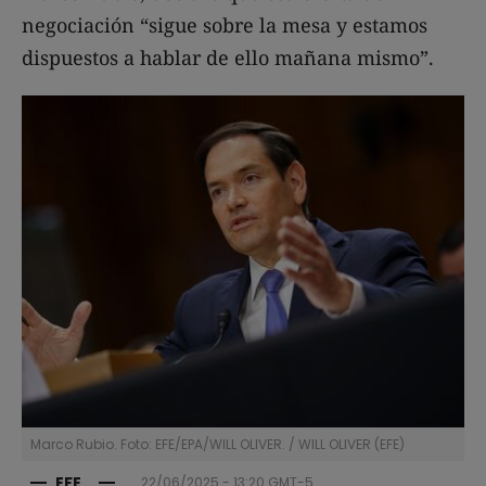
negociación “sigue sobre la mesa y estamos
dispuestos a hablar de ello mañana mismo”.
Marco Rubio. Foto: EFE/EPA/WILL OLIVER.
/
WILL OLIVER
(
EFE
)
EFE
22/06/2025 - 13:20
GMT-5