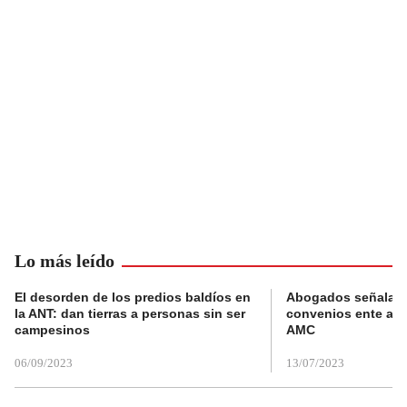
Lo más leído
El desorden de los predios baldíos en
Abogados señalan 
la ANT: dan tierras a personas sin ser
convenios ente alc
campesinos
AMC
06/09/2023
13/07/2023