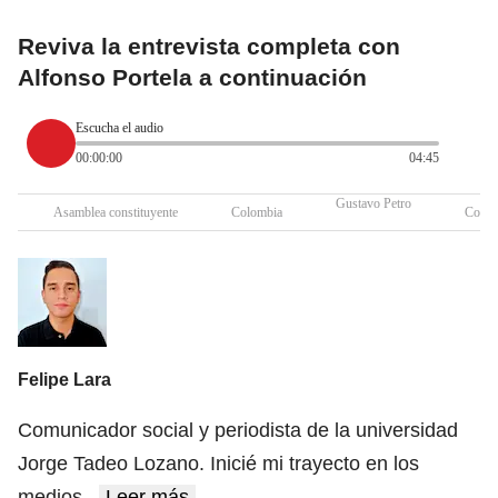
Reviva la entrevista completa con
Alfonso Portela a continuación
Escucha el audio
00:00:00
04:45
Gustavo Petro
Asamblea constituyente
Colombia
Congr
Felipe Lara
Comunicador social y periodista de la universidad
Jorge Tadeo Lozano. Inicié mi trayecto en los
medios
...
Leer más