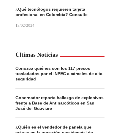
¿Qué tecnólogos requieren tarjeta
profesional en Colombia? Consulte
13/02/2024
Últimas Noticias
Conozca quiénes son los 117 presos
trasladados por el INPEC a cárceles de alta
seguridad
Gobernador reporta hallazgo de explosivos
frente a Base de Antinarcóticos en San
José del Guaviare
¿Quién es el vendedor de panela que
estuvo en la posesión presidencial de