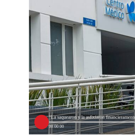
“La saquearon y la asfixiaron financierament
00:00:00