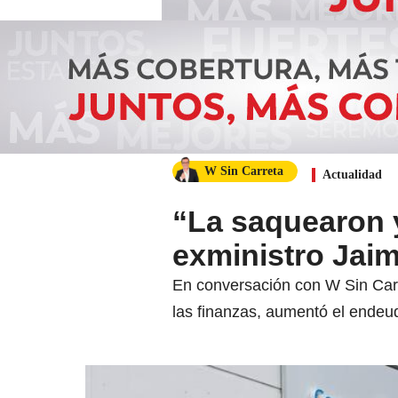
W Sin Carreta
Actualidad
“La saquearon y
exministro Jai
En conversación con W Sin Carre
las finanzas, aumentó el endeud