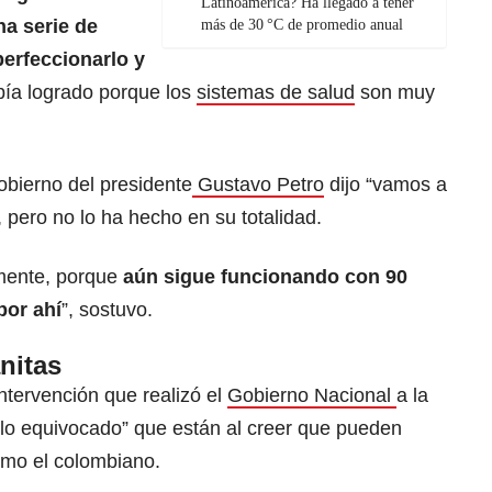
Latinoamérica? Ha llegado a tener
na serie de
más de 30 °C de promedio anual
perfeccionarlo y
bía logrado porque los
sistemas de salud
son muy
bierno del presidente
Gustavo Petro
dijo “vamos a
), pero no lo ha hecho en su totalidad.
lmente, porque
aún sigue funcionando con 90
por ahí
”, sostuvo.
nitas
intervención que realizó el
Gobierno Nacional
a la
lo equivocado” que están al creer que pueden
omo el colombiano.