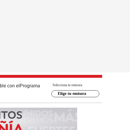
Selecciona tu emisora
ble con el
Programa
Elige tu emisora