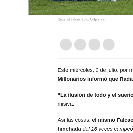
Radamel Falcao. Foto: Colprensa.
Este miércoles, 2 de julio, por
Millonarios
informó que
Rada
“La ilusión de todo y el sueñ
misiva.
Así las cosas,
el mismo
Falca
hinchada
del 16 veces campeón