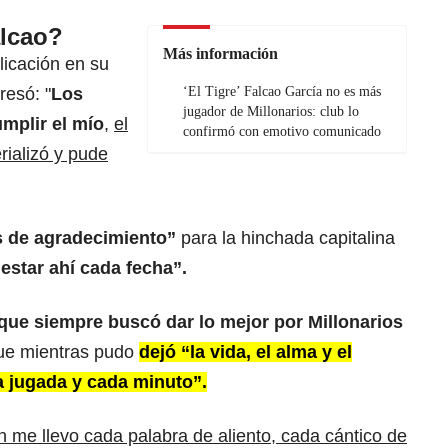
lcao?
Más información
licación en su
resó: "
Los
‘El Tigre’ Falcao García no es más
jugador de Millonarios: club lo
mplir el mío
,
el
confirmó con emotivo comunicado
rializó y pude
s de agradecimiento”
para la hinchada capitalina
 estar ahí cada fecha”.
que siempre buscó dar lo mejor por Millonarios
ue mientras pudo
dejó “la vida, el alma y el
a jugada y cada minuto”.
 me llevo cada palabra de aliento, cada cántico de