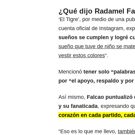
¿Qué dijo Radamel Fa
‘El Tigre’, por medio de una pub
cuenta oficial de Instagram, exp
sueños se cumplen y logré cu
sueño que tuve de niño se mate
vestir estos colores
“.
Mencionó
tener solo “palabra
por “el apoyo, respaldo y por
Así mismo,
Falcao
puntualizó 
y su fanaticada
, expresando q
corazón en cada partido, cad
“Eso es lo que me llevo,
también