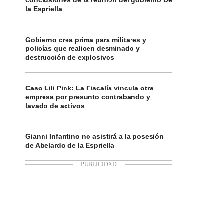
conclusiones de la reunión del gobierno De
la Espriella
Gobierno crea prima para militares y
policías que realicen desminado y
destrucción de explosivos
Caso Lili Pink: La Fiscalía vincula otra
empresa por presunto contrabando y
lavado de activos
Gianni Infantino no asistirá a la posesión
de Abelardo de la Espriella