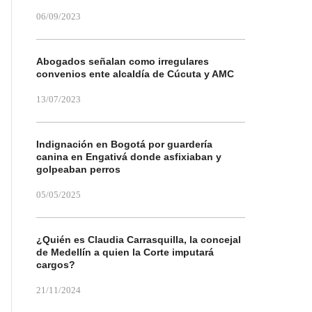
06/09/2023
Abogados señalan como irregulares
convenios ente alcaldía de Cúcuta y AMC
13/07/2023
Indignación en Bogotá por guardería
canina en Engativá donde asfixiaban y
golpeaban perros
05/05/2025
¿Quién es Claudia Carrasquilla, la concejal
de Medellín a quien la Corte imputará
cargos?
21/11/2024