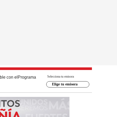
Selecciona tu emisora
ble con el
Programa
Elige tu emisora