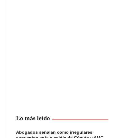
Lo más leído
Abogados señalan como irregulares
convenios ente alcaldía de Cúcuta y AMC