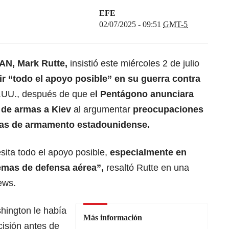
EFE
02/07/2025 - 09:51
GMT-5
AN
,
Mark Rutte
,
insistió este miércoles 2 de julio
bir “todo el apoyo posible” en su guerra contra
EE.UU., después de que e
l
Pentágono
anunciara
 de armas a Kiev
al argumentar
preocupaciones
ervas de armamento estadounidense.
esita todo el apoyo posible,
especialmente en
emas de defensa aérea”,
resaltó Rutte en una
ews.
hington le había
Más información
isión antes de