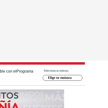
Selecciona tu emisora
ble con el
Programa
Elige tu emisora