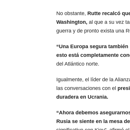
No obstante,
Rutte recalcó qu
Washington,
al que a su vez t
guerra y de pronto exista una R
“Una
Europa
segura también 
esto está completamente con
del Atlántico norte.
Igualmente, el líder de la Alia
las conversaciones con el
pres
duradera en Ucrania.
“Ahora debemos asegurarnos 
Rusia se siente en la mesa d
significativo con Kiev”, afirmó e