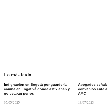
Lo más leído
Indignación en Bogotá por guardería
Abogados señalan 
canina en Engativá donde asfixiaban y
convenios ente alc
golpeaban perros
AMC
05/05/2025
13/07/2023