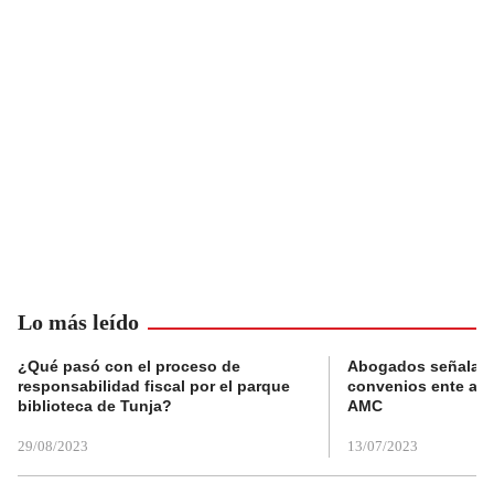
Lo más leído
¿Qué pasó con el proceso de
Abogados señalan 
responsabilidad fiscal por el parque
convenios ente alc
biblioteca de Tunja?
AMC
29/08/2023
13/07/2023