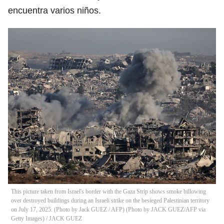
encuentra varios niños.
This picture taken from Israel's border with the Gaza Strip shows smoke billowing
over destroyed buildings during an Israeli strike on the besieged Palestinian territory
on July 17, 2025. (Photo by Jack GUEZ / AFP) (Photo by JACK GUEZ/AFP via
Getty Images)
/
JACK GUEZ