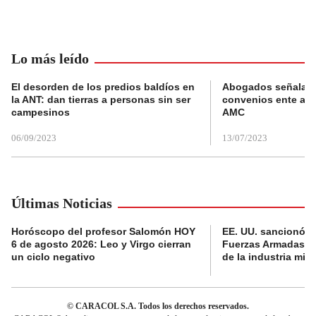
Lo más leído
El desorden de los predios baldíos en
Abogados señalan 
la ANT: dan tierras a personas sin ser
convenios ente alc
campesinos
AMC
06/09/2023
13/07/2023
Últimas Noticias
Horóscopo del profesor Salomón HOY
EE. UU. sancionó al
6 de agosto 2026: Leo y Virgo cierran
Fuerzas Armadas c
un ciclo negativo
de la industria milit
© CARACOL S.A. Todos los derechos reservados.