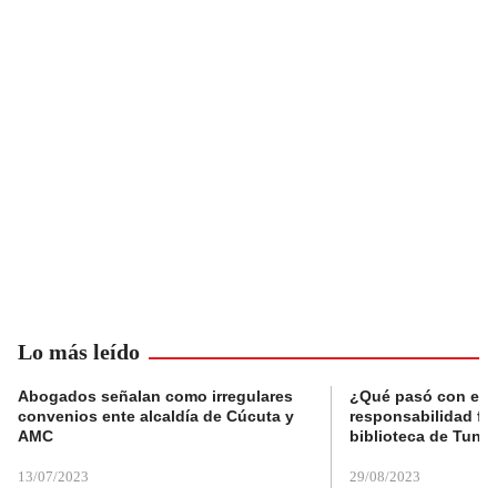
Lo más leído
Abogados señalan como irregulares
¿Qué pasó con el 
convenios ente alcaldía de Cúcuta y
responsabilidad fis
AMC
biblioteca de Tunja
13/07/2023
29/08/2023