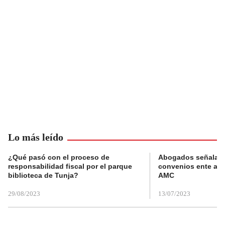
Lo más leído
¿Qué pasó con el proceso de
Abogados señalan 
responsabilidad fiscal por el parque
convenios ente alc
biblioteca de Tunja?
AMC
29/08/2023
13/07/2023