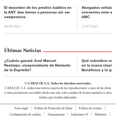
El desorden de los predios baldíos en
Abogados señalan 
la ANT: dan tierras a personas sin ser
convenios ente alc
campesinos
AMC
06/09/2023
13/07/2023
Últimas Noticias
¿Cuánto ganará José Manuel
Qué subsidios reci
Restrepo, vicepresidente de Abelardo
en la nueva clasifi
de la Espriella?
Beneficios y lo qu
© CARACOL S.A. Todos los derechos reservados.
CARACOL S.A. realiza una reserva expresa de las reproducciones y usos de las obras
y otras prestaciones accesibles desde este sitio web a medios de lectura mecánica u otros
medios que resulten adecuados.
Aviso legal
Política de Protección de Datos
Política de cookies
Configuración de cookies
Transparencia
Soluciones W
Teléfonos