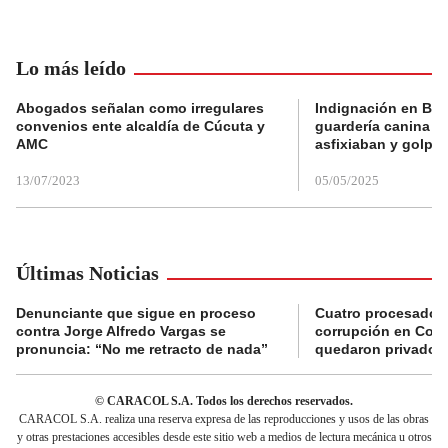
Lo más leído
Abogados señalan como irregulares
Indignación en Bog
convenios ente alcaldía de Cúcuta y
guardería canina e
AMC
asfixiaban y golpe
13/07/2023
05/05/2025
Últimas Noticias
Denunciante que sigue en proceso
Cuatro procesados
contra Jorge Alfredo Vargas se
corrupción en Comf
pronuncia: “No me retracto de nada”
quedaron privados d
© CARACOL S.A. Todos los derechos reservados.
CARACOL S.A. realiza una reserva expresa de las reproducciones y usos de las obras
y otras prestaciones accesibles desde este sitio web a medios de lectura mecánica u otros